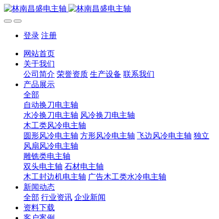
登录
注册
网站首页
关于我们
公司简介
荣誉资质
生产设备
联系我们
产品展示
全部
自动换刀电主轴
水冷换刀电主轴
风冷换刀电主轴
木工类风冷电主轴
圆形风冷电主轴
方形风冷电主轴
飞边风冷电主轴
独立
风扇风冷电主轴
雕铣类电主轴
双头电主轴
石材电主轴
木工封边机电主轴
广告木工类水冷电主轴
新闻动态
全部
行业资讯
企业新闻
资料下载
客户案例